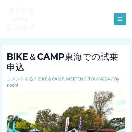
内
Post
MAI
容
navigation
MEN
を
ス
キ
ッ
プ
BIKE＆CAMP東海での試乗
申込
コメントする
/
BIKE＆CAMP
,
MEETING TOUKAI24
/ By
nochi