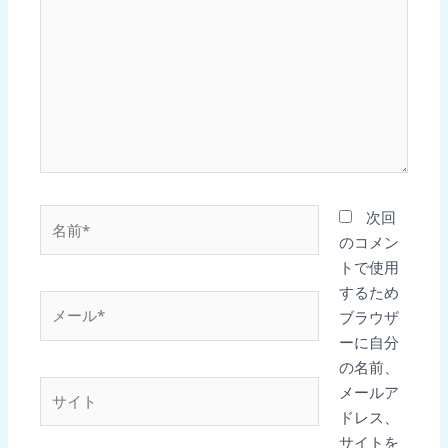
に
入
力…
名
次回
前
のコメン
*
トで使用
するため
メ
ブラウザ
ー
ーに自分
ル
の名前、
*
サ
メールア
イ
ドレス、
ト
サイトを