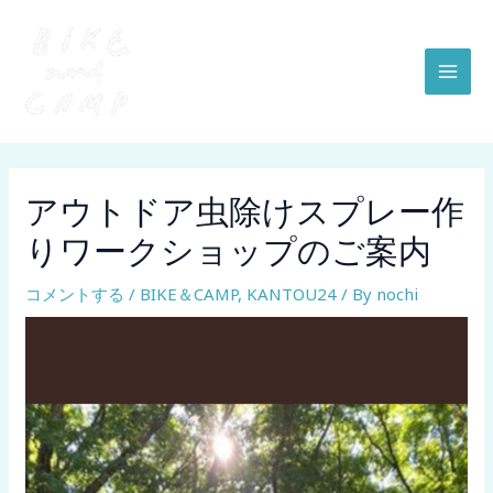
内
Post
MAI
容
navigation
MEN
を
ス
キ
ッ
プ
アウトドア虫除けスプレー作
りワークショップのご案内
コメントする
/
BIKE＆CAMP
,
KANTOU24
/ By
nochi