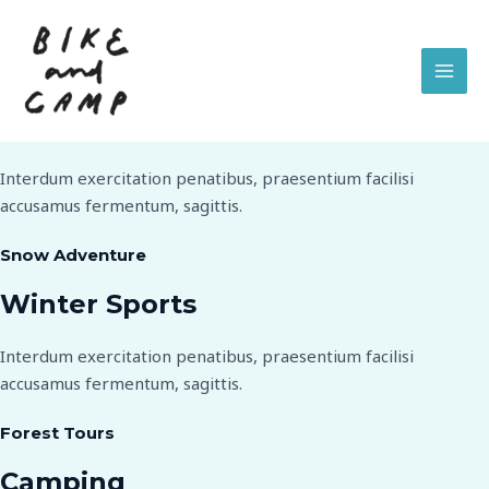
内
Our Projects
MAI
容
MEN
を
Adventure
ス
キ
Water Sports
ッ
プ
Interdum exercitation penatibus, praesentium facilisi
accusamus fermentum, sagittis.
Snow Adventure
Winter Sports
Interdum exercitation penatibus, praesentium facilisi
accusamus fermentum, sagittis.
Forest Tours
Camping