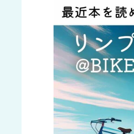
rin
project
読
書
会
の
お
知
ら
せ