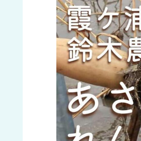
ど
り
れ
ん
こ
ん
ま
つ
り
開
催〜〜〜