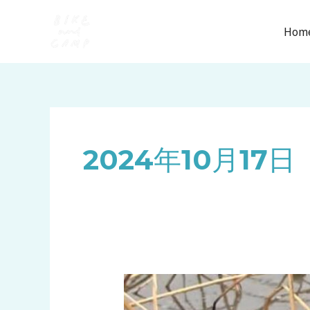
内
容
Hom
を
ス
キ
ッ
プ
2024年10月17日
あ
さ