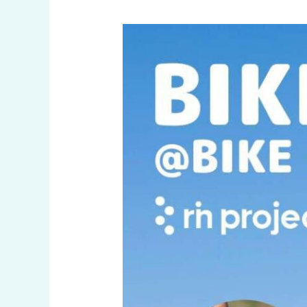
BIKE&KITE
や
り
ま
ー
す